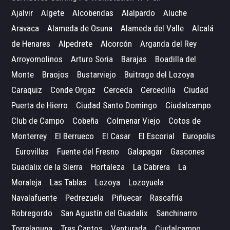
Ajalvir
Algete
Alcobendas
Alalpardo
Aluche
Aravaca
Alameda de Osuna
Alameda del Valle
Alcalá
de Henares
Alpedrete
Alcorcón
Arganda del Rey
Arroyomolinos
Arturo Soria
Barajas
Boadilla del
Monte
Braojos
Bustarviejo
Buitrago del Lozoya
Caraquiz
Conde Orgaz
Cerceda
Cercedilla
Ciudad
Puerta de Hierro
Ciudad Santo Domingo
Ciudalcampo
Club de Campo
Cobeña
Colmenar Viejo
Cotos de
Monterrey
El Berrueco
El Casar
El Escorial
Europolis
Eurovillas
Fuente del Fresno
Galapagar
Gascones
Guadalix de la Sierra
Hortaleza
La Cabrera
La
Moraleja
Las Tablas
Lozoya
Lozoyuela
Navalafuente
Pedrezuela
Piñuecar
Rascafría
Robregordo
San Agustín del Guadalix
Sanchinarro
Torrelaguna
Tres Cantos
Venturada
Ciudalcampo