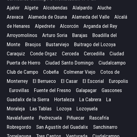
Ajalvir
Algete
Alcobendas
Alalpardo
Aluche
Aravaca
Alameda de Osuna
Alameda del Valle
Alcalá
de Henares
Alpedrete
Alcorcón
Arganda del Rey
Arroyomolinos
Arturo Soria
Barajas
Boadilla del
Monte
Braojos
Bustarviejo
Buitrago del Lozoya
Caraquiz
Conde Orgaz
Cerceda
Cercedilla
Ciudad
Puerta de Hierro
Ciudad Santo Domingo
Ciudalcampo
Club de Campo
Cobeña
Colmenar Viejo
Cotos de
Monterrey
El Berrueco
El Casar
El Escorial
Europolis
Eurovillas
Fuente del Fresno
Galapagar
Gascones
Guadalix de la Sierra
Hortaleza
La Cabrera
La
Moraleja
Las Tablas
Lozoya
Lozoyuela
Navalafuente
Pedrezuela
Piñuecar
Rascafría
Robregordo
San Agustín del Guadalix
Sanchinarro
Torrelaguna
Tres Cantos
Venturada
Ciudalcampo