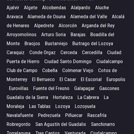
Ajalvir
Algete
Alcobendas
Alalpardo
Aluche
Aravaca
Alameda de Osuna
Alameda del Valle
Alcalá
de Henares
Alpedrete
Alcorcón
Arganda del Rey
Arroyomolinos
Arturo Soria
Barajas
Boadilla del
Monte
Braojos
Bustarviejo
Buitrago del Lozoya
Caraquiz
Conde Orgaz
Cerceda
Cercedilla
Ciudad
Puerta de Hierro
Ciudad Santo Domingo
Ciudalcampo
Club de Campo
Cobeña
Colmenar Viejo
Cotos de
Monterrey
El Berrueco
El Casar
El Escorial
Europolis
Eurovillas
Fuente del Fresno
Galapagar
Gascones
Guadalix de la Sierra
Hortaleza
La Cabrera
La
Moraleja
Las Tablas
Lozoya
Lozoyuela
Navalafuente
Pedrezuela
Piñuecar
Rascafría
Robregordo
San Agustín del Guadalix
Sanchinarro
Torrelaguna
Tres Cantos
Venturada
Ciudalcampo