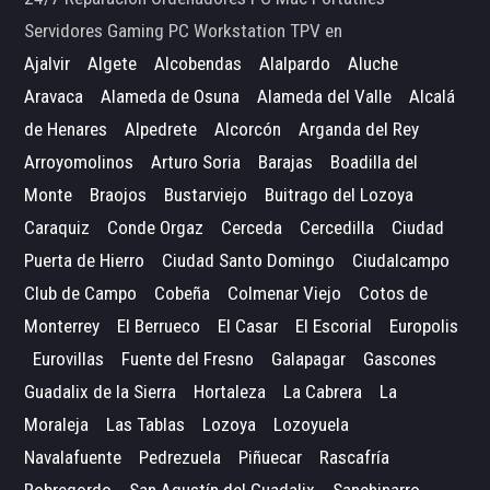
Servidores Gaming PC Workstation TPV en
Ajalvir
Algete
Alcobendas
Alalpardo
Aluche
Aravaca
Alameda de Osuna
Alameda del Valle
Alcalá
de Henares
Alpedrete
Alcorcón
Arganda del Rey
Arroyomolinos
Arturo Soria
Barajas
Boadilla del
Monte
Braojos
Bustarviejo
Buitrago del Lozoya
Caraquiz
Conde Orgaz
Cerceda
Cercedilla
Ciudad
Puerta de Hierro
Ciudad Santo Domingo
Ciudalcampo
Club de Campo
Cobeña
Colmenar Viejo
Cotos de
Monterrey
El Berrueco
El Casar
El Escorial
Europolis
Eurovillas
Fuente del Fresno
Galapagar
Gascones
Guadalix de la Sierra
Hortaleza
La Cabrera
La
Moraleja
Las Tablas
Lozoya
Lozoyuela
Navalafuente
Pedrezuela
Piñuecar
Rascafría