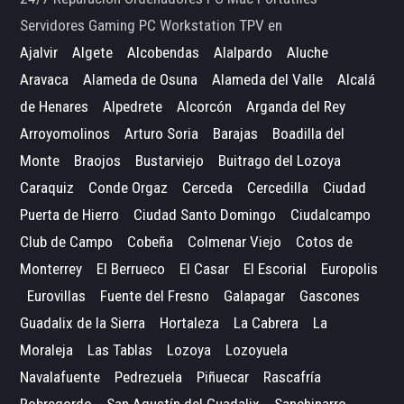
Servidores Gaming PC Workstation TPV en
Ajalvir
Algete
Alcobendas
Alalpardo
Aluche
Aravaca
Alameda de Osuna
Alameda del Valle
Alcalá
de Henares
Alpedrete
Alcorcón
Arganda del Rey
Arroyomolinos
Arturo Soria
Barajas
Boadilla del
Monte
Braojos
Bustarviejo
Buitrago del Lozoya
Caraquiz
Conde Orgaz
Cerceda
Cercedilla
Ciudad
Puerta de Hierro
Ciudad Santo Domingo
Ciudalcampo
Club de Campo
Cobeña
Colmenar Viejo
Cotos de
Monterrey
El Berrueco
El Casar
El Escorial
Europolis
Eurovillas
Fuente del Fresno
Galapagar
Gascones
Guadalix de la Sierra
Hortaleza
La Cabrera
La
Moraleja
Las Tablas
Lozoya
Lozoyuela
Navalafuente
Pedrezuela
Piñuecar
Rascafría