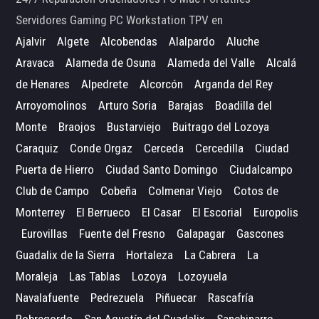
Servidores Gaming PC Workstation TPV en
Ajalvir
Algete
Alcobendas
Alalpardo
Aluche
Aravaca
Alameda de Osuna
Alameda del Valle
Alcalá
de Henares
Alpedrete
Alcorcón
Arganda del Rey
Arroyomolinos
Arturo Soria
Barajas
Boadilla del
Monte
Braojos
Bustarviejo
Buitrago del Lozoya
Caraquiz
Conde Orgaz
Cerceda
Cercedilla
Ciudad
Puerta de Hierro
Ciudad Santo Domingo
Ciudalcampo
Club de Campo
Cobeña
Colmenar Viejo
Cotos de
Monterrey
El Berrueco
El Casar
El Escorial
Europolis
Eurovillas
Fuente del Fresno
Galapagar
Gascones
Guadalix de la Sierra
Hortaleza
La Cabrera
La
Moraleja
Las Tablas
Lozoya
Lozoyuela
Navalafuente
Pedrezuela
Piñuecar
Rascafría