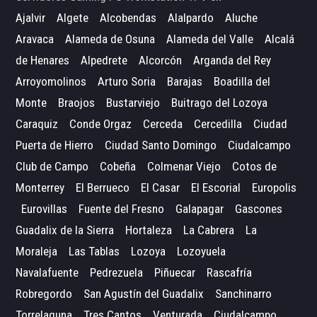
Ajalvir
Algete
Alcobendas
Alalpardo
Aluche
Aravaca
Alameda de Osuna
Alameda del Valle
Alcalá
de Henares
Alpedrete
Alcorcón
Arganda del Rey
Arroyomolinos
Arturo Soria
Barajas
Boadilla del
Monte
Braojos
Bustarviejo
Buitrago del Lozoya
Caraquiz
Conde Orgaz
Cerceda
Cercedilla
Ciudad
Puerta de Hierro
Ciudad Santo Domingo
Ciudalcampo
Club de Campo
Cobeña
Colmenar Viejo
Cotos de
Monterrey
El Berrueco
El Casar
El Escorial
Europolis
Eurovillas
Fuente del Fresno
Galapagar
Gascones
Guadalix de la Sierra
Hortaleza
La Cabrera
La
Moraleja
Las Tablas
Lozoya
Lozoyuela
Navalafuente
Pedrezuela
Piñuecar
Rascafría
Robregordo
San Agustín del Guadalix
Sanchinarro
Torrelaguna
Tres Cantos
Venturada
Ciudalcampo