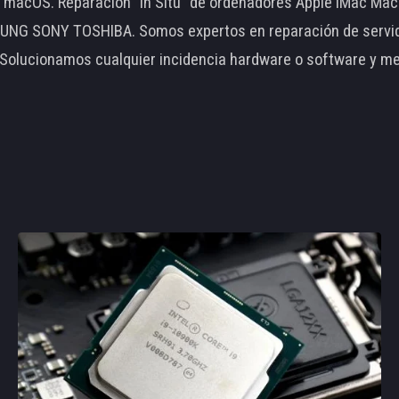
le macOS. Reparación "In Situ" de ordenadores Apple iMac 
 SONY TOSHIBA. Somos expertos en reparación de servidore
 Solucionamos cualquier incidencia hardware o software y m