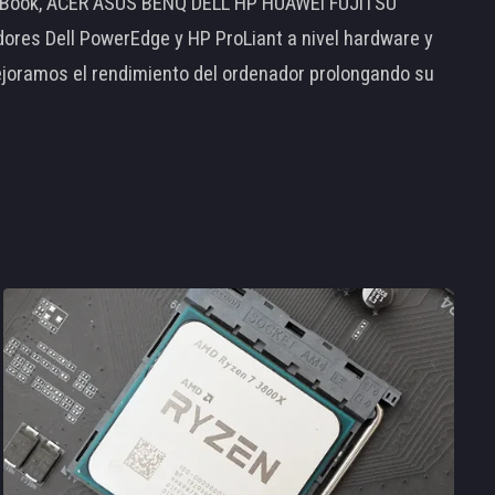
MacBook, ACER ASUS BENQ DELL HP HUAWEI FUJITSU
s Dell PowerEdge y HP ProLiant a nivel hardware y
ejoramos el rendimiento del ordenador prolongando su