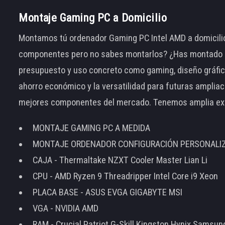
Montaje Gaming PC a Domicilio
Montamos tú ordenador Gaming PC Intel AMD a domicilio
componentes pero no sabes montarlos? ¿Has montado el
presupuesto y uso concreto como gaming, diseño gráfic
ahorro económico y la versatilidad para futuras amplia
mejores componentes del mercado. Tenemos amplia ex
MONTAJE GAMING PC A MEDIDA
MONTAJE ORDENADOR CONFIGURACIÓN PERSONALI
CAJA - Thermaltake NZXT Cooler Master Lian Li
CPU - AMD Ryzen 9 Threadripper Intel Core i9 Xeon
PLACA BASE - ASUS EVGA GIGABYTE MSI
VGA - NVIDIA AMD
RAM - Crucial Patriot G-Skill Kingston Hynix Samsu