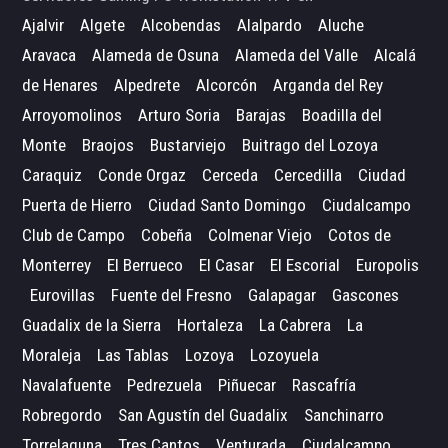
Ajalvir
Algete
Alcobendas
Alalpardo
Aluche
Aravaca
Alameda de Osuna
Alameda del Valle
Alcalá
de Henares
Alpedrete
Alcorcón
Arganda del Rey
Arroyomolinos
Arturo Soria
Barajas
Boadilla del
Monte
Braojos
Bustarviejo
Buitrago del Lozoya
Caraquiz
Conde Orgaz
Cerceda
Cercedilla
Ciudad
Puerta de Hierro
Ciudad Santo Domingo
Ciudalcampo
Club de Campo
Cobeña
Colmenar Viejo
Cotos de
Monterrey
El Berrueco
El Casar
El Escorial
Europolis
Eurovillas
Fuente del Fresno
Galapagar
Gascones
Guadalix de la Sierra
Hortaleza
La Cabrera
La
Moraleja
Las Tablas
Lozoya
Lozoyuela
Navalafuente
Pedrezuela
Piñuecar
Rascafría
Robregordo
San Agustín del Guadalix
Sanchinarro
Torrelaguna
Tres Cantos
Venturada
Ciudalcampo