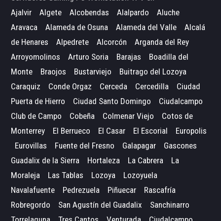
Ajalvir
Algete
Alcobendas
Alalpardo
Aluche
Aravaca
Alameda de Osuna
Alameda del Valle
Alcalá
de Henares
Alpedrete
Alcorcón
Arganda del Rey
Arroyomolinos
Arturo Soria
Barajas
Boadilla del
Monte
Braojos
Bustarviejo
Buitrago del Lozoya
Caraquiz
Conde Orgaz
Cerceda
Cercedilla
Ciudad
Puerta de Hierro
Ciudad Santo Domingo
Ciudalcampo
Club de Campo
Cobeña
Colmenar Viejo
Cotos de
Monterrey
El Berrueco
El Casar
El Escorial
Europolis
Eurovillas
Fuente del Fresno
Galapagar
Gascones
Guadalix de la Sierra
Hortaleza
La Cabrera
La
Moraleja
Las Tablas
Lozoya
Lozoyuela
Navalafuente
Pedrezuela
Piñuecar
Rascafría
Robregordo
San Agustín del Guadalix
Sanchinarro
Torrelaguna
Tres Cantos
Venturada
Ciudalcampo