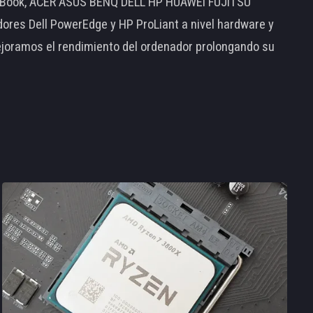
MacBook, ACER ASUS BENQ DELL HP HUAWEI FUJITSU
s Dell PowerEdge y HP ProLiant a nivel hardware y
ejoramos el rendimiento del ordenador prolongando su