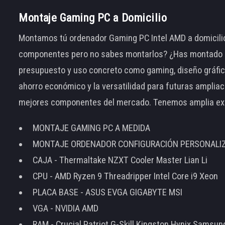
Montaje Gaming PC a Domicilio
Montamos tú ordenador Gaming PC Intel AMD a domicilio
componentes pero no sabes montarlos? ¿Has montado el
presupuesto y uso concreto como gaming, diseño gráfic
ahorro económico y la versatilidad para futuras amplia
mejores componentes del mercado. Tenemos amplia ex
MONTAJE GAMING PC A MEDIDA
MONTAJE ORDENADOR CONFIGURACIÓN PERSONALI
CAJA - Thermaltake NZXT Cooler Master Lian Li
CPU - AMD Ryzen 9 Threadripper Intel Core i9 Xeon
PLACA BASE - ASUS EVGA GIGABYTE MSI
VGA - NVIDIA AMD
RAM - Crucial Patriot G-Skill Kingston Hynix Samsu