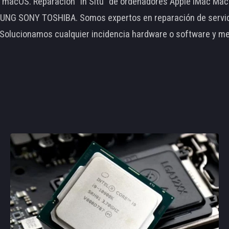
le macOS. Reparación "In Situ" de ordenadores Apple iMac 
 SONY TOSHIBA. Somos expertos en reparación de servidore
 Solucionamos cualquier incidencia hardware o software y m