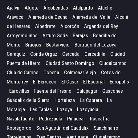
Ajalvir
Algete
Alcobendas
Alalpardo
Aluche
Aravaca
Alameda de Osuna
Alameda del Valle
Alcalá
de Henares
Alpedrete
Alcorcón
Arganda del Rey
Arroyomolinos
Arturo Soria
Barajas
Boadilla del
Monte
Braojos
Bustarviejo
Buitrago del Lozoya
Caraquiz
Conde Orgaz
Cerceda
Cercedilla
Ciudad
Puerta de Hierro
Ciudad Santo Domingo
Ciudalcampo
Club de Campo
Cobeña
Colmenar Viejo
Cotos de
Monterrey
El Berrueco
El Casar
El Escorial
Europolis
Eurovillas
Fuente del Fresno
Galapagar
Gascones
Guadalix de la Sierra
Hortaleza
La Cabrera
La
Moraleja
Las Tablas
Lozoya
Lozoyuela
Navalafuente
Pedrezuela
Piñuecar
Rascafría
Robregordo
San Agustín del Guadalix
Sanchinarro
Torrelaguna
Tres Cantos
Venturada
Ciudalcampo