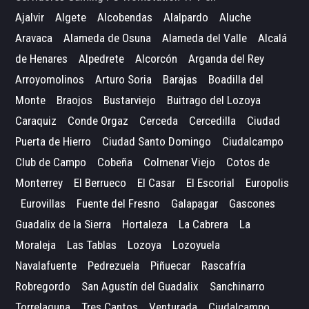
Ajalvir
Algete
Alcobendas
Alalpardo
Aluche
Aravaca
Alameda de Osuna
Alameda del Valle
Alcalá
de Henares
Alpedrete
Alcorcón
Arganda del Rey
Arroyomolinos
Arturo Soria
Barajas
Boadilla del
Monte
Braojos
Bustarviejo
Buitrago del Lozoya
Caraquiz
Conde Orgaz
Cerceda
Cercedilla
Ciudad
Puerta de Hierro
Ciudad Santo Domingo
Ciudalcampo
Club de Campo
Cobeña
Colmenar Viejo
Cotos de
Monterrey
El Berrueco
El Casar
El Escorial
Europolis
Eurovillas
Fuente del Fresno
Galapagar
Gascones
Guadalix de la Sierra
Hortaleza
La Cabrera
La
Moraleja
Las Tablas
Lozoya
Lozoyuela
Navalafuente
Pedrezuela
Piñuecar
Rascafría
Robregordo
San Agustín del Guadalix
Sanchinarro
Torrelaguna
Tres Cantos
Venturada
Ciudalcampo