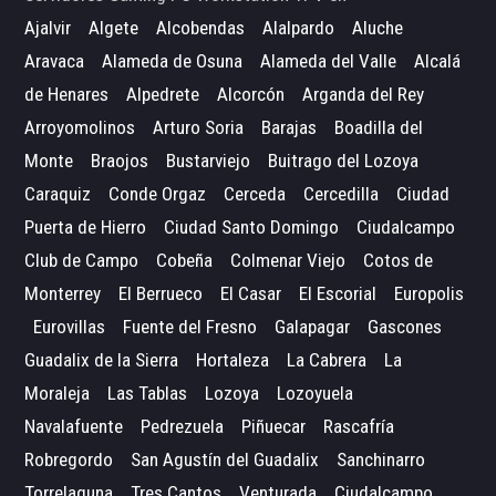
Ajalvir
Algete
Alcobendas
Alalpardo
Aluche
Aravaca
Alameda de Osuna
Alameda del Valle
Alcalá
de Henares
Alpedrete
Alcorcón
Arganda del Rey
Arroyomolinos
Arturo Soria
Barajas
Boadilla del
Monte
Braojos
Bustarviejo
Buitrago del Lozoya
Caraquiz
Conde Orgaz
Cerceda
Cercedilla
Ciudad
Puerta de Hierro
Ciudad Santo Domingo
Ciudalcampo
Club de Campo
Cobeña
Colmenar Viejo
Cotos de
Monterrey
El Berrueco
El Casar
El Escorial
Europolis
Eurovillas
Fuente del Fresno
Galapagar
Gascones
Guadalix de la Sierra
Hortaleza
La Cabrera
La
Moraleja
Las Tablas
Lozoya
Lozoyuela
Navalafuente
Pedrezuela
Piñuecar
Rascafría
Robregordo
San Agustín del Guadalix
Sanchinarro
Torrelaguna
Tres Cantos
Venturada
Ciudalcampo