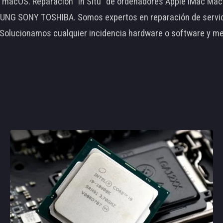
le macOS. Reparación "In Situ" de ordenadores Apple iMac 
 SONY TOSHIBA. Somos expertos en reparación de servidore
 Solucionamos cualquier incidencia hardware o software y m