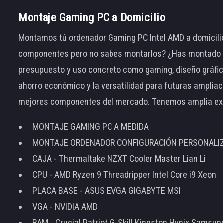
Montaje Gaming PC a Domicilio
Montamos tú ordenador Gaming PC Intel AMD a domicilio
componentes pero no sabes montarlos? ¿Has montado el
presupuesto y uso concreto como gaming, diseño gráfic
ahorro económico y la versatilidad para futuras amplia
mejores componentes del mercado. Tenemos amplia ex
MONTAJE GAMING PC A MEDIDA
MONTAJE ORDENADOR CONFIGURACIÓN PERSONALI
CAJA - Thermaltake NZXT Cooler Master Lian Li
CPU - AMD Ryzen 9 Threadripper Intel Core i9 Xeon
PLACA BASE - ASUS EVGA GIGABYTE MSI
VGA - NVIDIA AMD
RAM - Crucial Patriot G-Skill Kingston Hynix Samsu