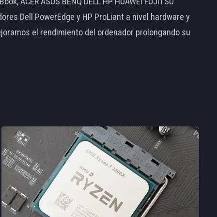
MacBook, ACER ASUS BENQ DELL HP HUAWEI FUJITSU
s Dell PowerEdge y HP ProLiant a nivel hardware y
ejoramos el rendimiento del ordenador prolongando su