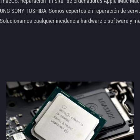
le macOS. Reparación "In Situ" de ordenadores Apple iMac 
 SONY TOSHIBA. Somos expertos en reparación de servidore
 Solucionamos cualquier incidencia hardware o software y m