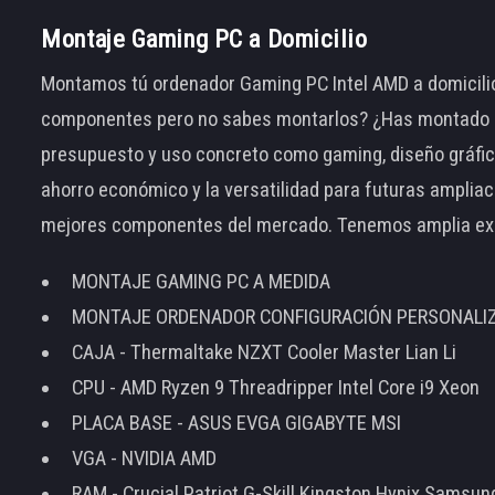
Montaje Gaming PC a Domicilio
Montamos tú ordenador Gaming PC Intel AMD a domicilio
componentes pero no sabes montarlos? ¿Has montado el
presupuesto y uso concreto como gaming, diseño gráfic
ahorro económico y la versatilidad para futuras amplia
mejores componentes del mercado. Tenemos amplia ex
MONTAJE GAMING PC A MEDIDA
MONTAJE ORDENADOR CONFIGURACIÓN PERSONALI
CAJA - Thermaltake NZXT Cooler Master Lian Li
CPU - AMD Ryzen 9 Threadripper Intel Core i9 Xeon
PLACA BASE - ASUS EVGA GIGABYTE MSI
VGA - NVIDIA AMD
RAM - Crucial Patriot G-Skill Kingston Hynix Samsu