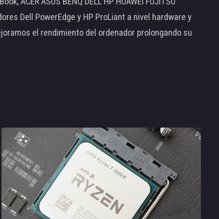
MacBook, ACER ASUS BENQ DELL HP HUAWEI FUJITSU
s Dell PowerEdge y HP ProLiant a nivel hardware y
ejoramos el rendimiento del ordenador prolongando su