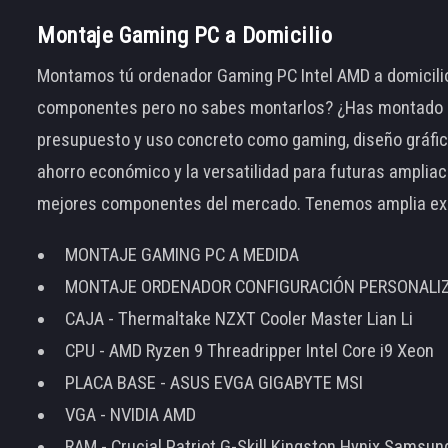
Montaje Gaming PC a Domicilio
Montamos tú ordenador Gaming PC Intel AMD a domicilio
componentes pero no sabes montarlos? ¿Has montado el
presupuesto y uso concreto como gaming, diseño gráfic
ahorro económico y la versatilidad para futuras amplia
mejores componentes del mercado. Tenemos amplia ex
MONTAJE GAMING PC A MEDIDA
MONTAJE ORDENADOR CONFIGURACIÓN PERSONALI
CAJA - Thermaltake NZXT Cooler Master Lian Li
CPU - AMD Ryzen 9 Threadripper Intel Core i9 Xeon
PLACA BASE - ASUS EVGA GIGABYTE MSI
VGA - NVIDIA AMD
RAM - Crucial Patriot G-Skill Kingston Hynix Samsu