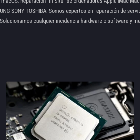
le macOS. Reparación "In Situ" de ordenadores Apple iMac 
 SONY TOSHIBA. Somos expertos en reparación de servidore
 Solucionamos cualquier incidencia hardware o software y m