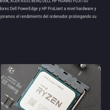
MacBook, ACER ASUS BENQ DELL HP HUAWEI FUJITSU
s Dell PowerEdge y HP ProLiant a nivel hardware y
ejoramos el rendimiento del ordenador prolongando su