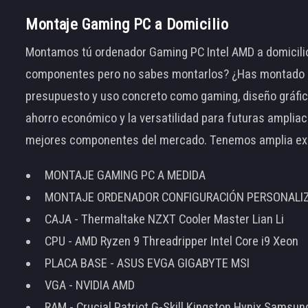
Montaje Gaming PC a Domicilio
Montamos tú ordenador Gaming PC Intel AMD a domicilio
componentes pero no sabes montarlos? ¿Has montado el
presupuesto y uso concreto como gaming, diseño gráfic
ahorro económico y la versatilidad para futuras amplia
mejores componentes del mercado. Tenemos amplia ex
MONTAJE GAMING PC A MEDIDA
MONTAJE ORDENADOR CONFIGURACIÓN PERSONALI
CAJA - Thermaltake NZXT Cooler Master Lian Li
CPU - AMD Ryzen 9 Threadripper Intel Core i9 Xeon
PLACA BASE - ASUS EVGA GIGABYTE MSI
VGA - NVIDIA AMD
RAM - Crucial Patriot G-Skill Kingston Hynix Samsu