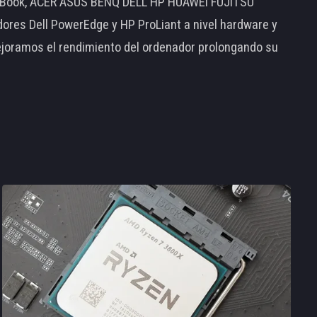
MacBook, ACER ASUS BENQ DELL HP HUAWEI FUJITSU
s Dell PowerEdge y HP ProLiant a nivel hardware y
ejoramos el rendimiento del ordenador prolongando su