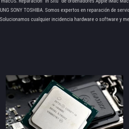
le macOS. Reparación "In Situ" de ordenadores Apple iMac 
 SONY TOSHIBA. Somos expertos en reparación de servidore
 Solucionamos cualquier incidencia hardware o software y m