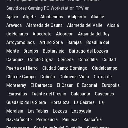
Servidores Gaming PC Workstation TPV en
Ajalvir
Algete
Alcobendas
Alalpardo
Aluche
Aravaca
Alameda de Osuna
Alameda del Valle
Alcalá
de Henares
Alpedrete
Alcorcón
Arganda del Rey
Arroyomolinos
Arturo Soria
Barajas
Boadilla del
Monte
Braojos
Bustarviejo
Buitrago del Lozoya
Caraquiz
Conde Orgaz
Cerceda
Cercedilla
Ciudad
Puerta de Hierro
Ciudad Santo Domingo
Ciudalcampo
Club de Campo
Cobeña
Colmenar Viejo
Cotos de
Monterrey
El Berrueco
El Casar
El Escorial
Europolis
Eurovillas
Fuente del Fresno
Galapagar
Gascones
Guadalix de la Sierra
Hortaleza
La Cabrera
La
Moraleja
Las Tablas
Lozoya
Lozoyuela
Navalafuente
Pedrezuela
Piñuecar
Rascafría