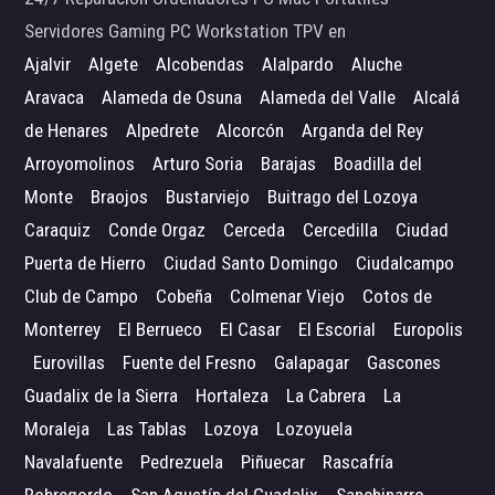
Servidores Gaming PC Workstation TPV en
Ajalvir
Algete
Alcobendas
Alalpardo
Aluche
Aravaca
Alameda de Osuna
Alameda del Valle
Alcalá
de Henares
Alpedrete
Alcorcón
Arganda del Rey
Arroyomolinos
Arturo Soria
Barajas
Boadilla del
Monte
Braojos
Bustarviejo
Buitrago del Lozoya
Caraquiz
Conde Orgaz
Cerceda
Cercedilla
Ciudad
Puerta de Hierro
Ciudad Santo Domingo
Ciudalcampo
Club de Campo
Cobeña
Colmenar Viejo
Cotos de
Monterrey
El Berrueco
El Casar
El Escorial
Europolis
Eurovillas
Fuente del Fresno
Galapagar
Gascones
Guadalix de la Sierra
Hortaleza
La Cabrera
La
Moraleja
Las Tablas
Lozoya
Lozoyuela
Navalafuente
Pedrezuela
Piñuecar
Rascafría