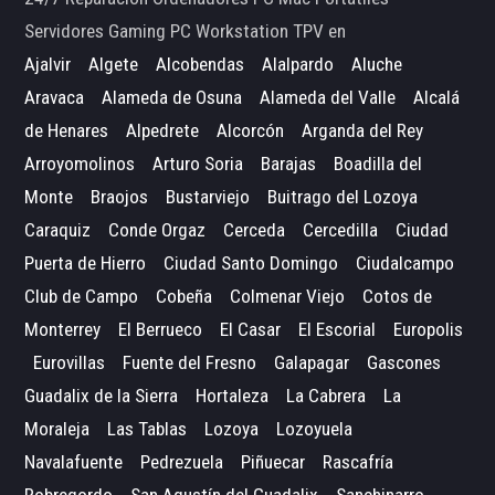
Servidores Gaming PC Workstation TPV en
Ajalvir
Algete
Alcobendas
Alalpardo
Aluche
Aravaca
Alameda de Osuna
Alameda del Valle
Alcalá
de Henares
Alpedrete
Alcorcón
Arganda del Rey
Arroyomolinos
Arturo Soria
Barajas
Boadilla del
Monte
Braojos
Bustarviejo
Buitrago del Lozoya
Caraquiz
Conde Orgaz
Cerceda
Cercedilla
Ciudad
Puerta de Hierro
Ciudad Santo Domingo
Ciudalcampo
Club de Campo
Cobeña
Colmenar Viejo
Cotos de
Monterrey
El Berrueco
El Casar
El Escorial
Europolis
Eurovillas
Fuente del Fresno
Galapagar
Gascones
Guadalix de la Sierra
Hortaleza
La Cabrera
La
Moraleja
Las Tablas
Lozoya
Lozoyuela
Navalafuente
Pedrezuela
Piñuecar
Rascafría