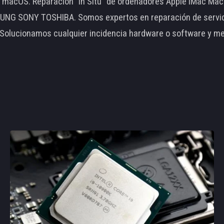
le macOS. Reparación "In Situ" de ordenadores Apple iMac 
 SONY TOSHIBA. Somos expertos en reparación de servidore
 Solucionamos cualquier incidencia hardware o software y m