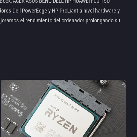
MacBook, ACER ASUS BENQ DELL HP HUAWEI FUJITSU
s Dell PowerEdge y HP ProLiant a nivel hardware y
ejoramos el rendimiento del ordenador prolongando su