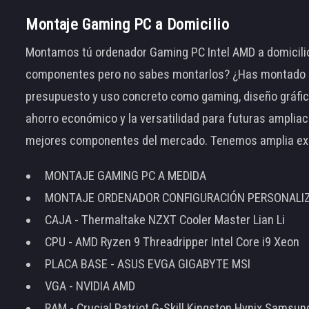
Montaje Gaming PC a Domicilio
Montamos tú ordenador Gaming PC Intel AMD a domicilio
componentes pero no sabes montarlos? ¿Has montado el
presupuesto y uso concreto como gaming, diseño gráfic
ahorro económico y la versatilidad para futuras amplia
mejores componentes del mercado. Tenemos amplia ex
MONTAJE GAMING PC A MEDIDA
MONTAJE ORDENADOR CONFIGURACIÓN PERSONALI
CAJA - Thermaltake NZXT Cooler Master Lian Li
CPU - AMD Ryzen 9 Threadripper Intel Core i9 Xeon
PLACA BASE - ASUS EVGA GIGABYTE MSI
VGA - NVIDIA AMD
RAM - Crucial Patriot G-Skill Kingston Hynix Samsu