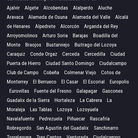
Ajalvir
Algete
Alcobendas
Alalpardo
Aluche
Aravaca
Alameda de Osuna
Alameda del Valle
Alcalá
de Henares
Alpedrete
Alcorcón
Arganda del Rey
Arroyomolinos
Arturo Soria
Barajas
Boadilla del
Monte
Braojos
Bustarviejo
Buitrago del Lozoya
Caraquiz
Conde Orgaz
Cerceda
Cercedilla
Ciudad
Puerta de Hierro
Ciudad Santo Domingo
Ciudalcampo
Club de Campo
Cobeña
Colmenar Viejo
Cotos de
Monterrey
El Berrueco
El Casar
El Escorial
Europolis
Eurovillas
Fuente del Fresno
Galapagar
Gascones
Guadalix de la Sierra
Hortaleza
La Cabrera
La
Moraleja
Las Tablas
Lozoya
Lozoyuela
Navalafuente
Pedrezuela
Piñuecar
Rascafría
Robregordo
San Agustín del Guadalix
Sanchinarro
Torrelaguna
Tres Cantos
Venturada
Ciudalcampo