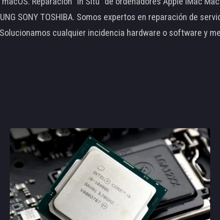
le macOS. Reparación "In Situ" de ordenadores Apple iMac 
 SONY TOSHIBA. Somos expertos en reparación de servidore
 Solucionamos cualquier incidencia hardware o software y m