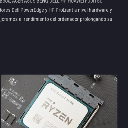
MacBook, ACER ASUS BENQ DELL HP HUAWEI FUJITSU
s Dell PowerEdge y HP ProLiant a nivel hardware y
ejoramos el rendimiento del ordenador prolongando su