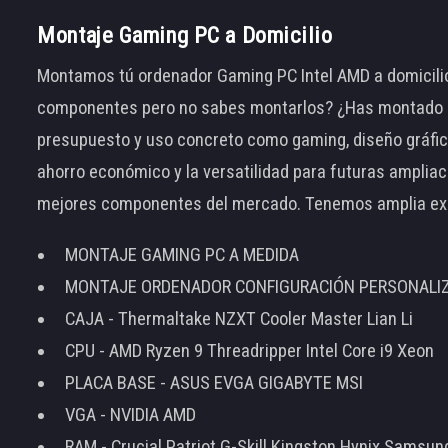
Montaje Gaming PC a Domicilio
Montamos tú ordenador Gaming PC Intel AMD a domicilio
componentes pero no sabes montarlos? ¿Has montado el
presupuesto y uso concreto como gaming, diseño gráfic
ahorro económico y la versatilidad para futuras amplia
mejores componentes del mercado. Tenemos amplia ex
MONTAJE GAMING PC A MEDIDA
MONTAJE ORDENADOR CONFIGURACIÓN PERSONALI
CAJA - Thermaltake NZXT Cooler Master Lian Li
CPU - AMD Ryzen 9 Threadripper Intel Core i9 Xeon
PLACA BASE - ASUS EVGA GIGABYTE MSI
VGA - NVIDIA AMD
RAM - Crucial Patriot G-Skill Kingston Hynix Samsu