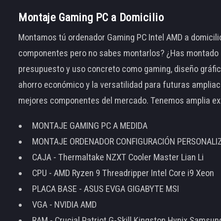
Montaje Gaming PC a Domicilio
Montamos tú ordenador Gaming PC Intel AMD a domicilio
componentes pero no sabes montarlos? ¿Has montado el
presupuesto y uso concreto como gaming, diseño gráfic
ahorro económico y la versatilidad para futuras amplia
mejores componentes del mercado. Tenemos amplia ex
MONTAJE GAMING PC A MEDIDA
MONTAJE ORDENADOR CONFIGURACIÓN PERSONALI
CAJA - Thermaltake NZXT Cooler Master Lian Li
CPU - AMD Ryzen 9 Threadripper Intel Core i9 Xeon
PLACA BASE - ASUS EVGA GIGABYTE MSI
VGA - NVIDIA AMD
RAM - Crucial Patriot G-Skill Kingston Hynix Samsu