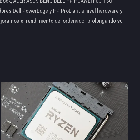
MacBook, ACER ASUS BENQ DELL HP HUAWEI FUJITSU
s Dell PowerEdge y HP ProLiant a nivel hardware y
ejoramos el rendimiento del ordenador prolongando su