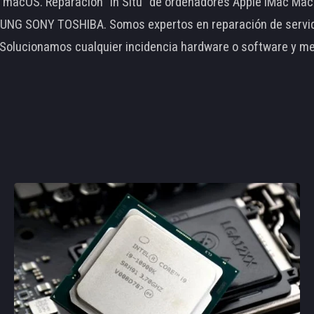
le macOS. Reparación "In Situ" de ordenadores Apple iMac 
 SONY TOSHIBA. Somos expertos en reparación de servidore
 Solucionamos cualquier incidencia hardware o software y m