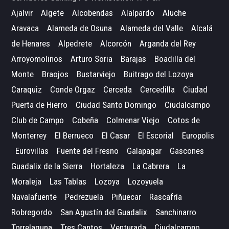
Ajalvir
Algete
Alcobendas
Alalpardo
Aluche
Aravaca
Alameda de Osuna
Alameda del Valle
Alcalá
de Henares
Alpedrete
Alcorcón
Arganda del Rey
Arroyomolinos
Arturo Soria
Barajas
Boadilla del
Monte
Braojos
Bustarviejo
Buitrago del Lozoya
Caraquiz
Conde Orgaz
Cerceda
Cercedilla
Ciudad
Puerta de Hierro
Ciudad Santo Domingo
Ciudalcampo
Club de Campo
Cobeña
Colmenar Viejo
Cotos de
Monterrey
El Berrueco
El Casar
El Escorial
Europolis
Eurovillas
Fuente del Fresno
Galapagar
Gascones
Guadalix de la Sierra
Hortaleza
La Cabrera
La
Moraleja
Las Tablas
Lozoya
Lozoyuela
Navalafuente
Pedrezuela
Piñuecar
Rascafría
Robregordo
San Agustín del Guadalix
Sanchinarro
Torrelaguna
Tres Cantos
Venturada
Ciudalcampo