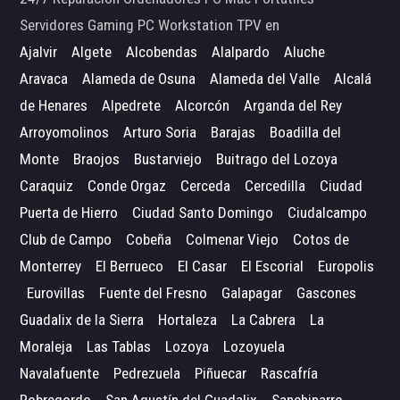
Servidores Gaming PC Workstation TPV en
Ajalvir
Algete
Alcobendas
Alalpardo
Aluche
Aravaca
Alameda de Osuna
Alameda del Valle
Alcalá
de Henares
Alpedrete
Alcorcón
Arganda del Rey
Arroyomolinos
Arturo Soria
Barajas
Boadilla del
Monte
Braojos
Bustarviejo
Buitrago del Lozoya
Caraquiz
Conde Orgaz
Cerceda
Cercedilla
Ciudad
Puerta de Hierro
Ciudad Santo Domingo
Ciudalcampo
Club de Campo
Cobeña
Colmenar Viejo
Cotos de
Monterrey
El Berrueco
El Casar
El Escorial
Europolis
Eurovillas
Fuente del Fresno
Galapagar
Gascones
Guadalix de la Sierra
Hortaleza
La Cabrera
La
Moraleja
Las Tablas
Lozoya
Lozoyuela
Navalafuente
Pedrezuela
Piñuecar
Rascafría