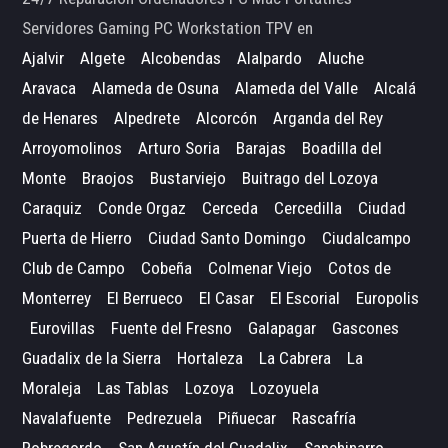
Servidores Gaming PC Workstation TPV en
Ajalvir
Algete
Alcobendas
Alalpardo
Aluche
Aravaca
Alameda de Osuna
Alameda del Valle
Alcalá
de Henares
Alpedrete
Alcorcón
Arganda del Rey
Arroyomolinos
Arturo Soria
Barajas
Boadilla del
Monte
Braojos
Bustarviejo
Buitrago del Lozoya
Caraquiz
Conde Orgaz
Cerceda
Cercedilla
Ciudad
Puerta de Hierro
Ciudad Santo Domingo
Ciudalcampo
Club de Campo
Cobeña
Colmenar Viejo
Cotos de
Monterrey
El Berrueco
El Casar
El Escorial
Europolis
Eurovillas
Fuente del Fresno
Galapagar
Gascones
Guadalix de la Sierra
Hortaleza
La Cabrera
La
Moraleja
Las Tablas
Lozoya
Lozoyuela
Navalafuente
Pedrezuela
Piñuecar
Rascafría