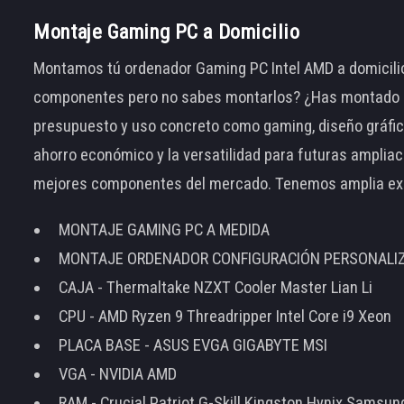
Montaje Gaming PC a Domicilio
Montamos tú ordenador Gaming PC Intel AMD a domicilio
componentes pero no sabes montarlos? ¿Has montado el
presupuesto y uso concreto como gaming, diseño gráfic
ahorro económico y la versatilidad para futuras amplia
mejores componentes del mercado. Tenemos amplia ex
MONTAJE GAMING PC A MEDIDA
MONTAJE ORDENADOR CONFIGURACIÓN PERSONALI
CAJA - Thermaltake NZXT Cooler Master Lian Li
CPU - AMD Ryzen 9 Threadripper Intel Core i9 Xeon
PLACA BASE - ASUS EVGA GIGABYTE MSI
VGA - NVIDIA AMD
RAM - Crucial Patriot G-Skill Kingston Hynix Samsu