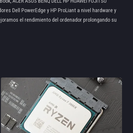
MacBook, ACER ASUS BENQ DELL HP HUAWEI FUJITSU
s Dell PowerEdge y HP ProLiant a nivel hardware y
ejoramos el rendimiento del ordenador prolongando su