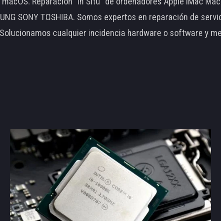
le macOS. Reparación "In Situ" de ordenadores Apple iMac 
 SONY TOSHIBA. Somos expertos en reparación de servidore
 Solucionamos cualquier incidencia hardware o software y m