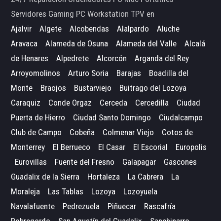
Servidores Gaming PC Workstation TPV en
Ajalvir
Algete
Alcobendas
Alalpardo
Aluche
Aravaca
Alameda de Osuna
Alameda del Valle
Alcalá
de Henares
Alpedrete
Alcorcón
Arganda del Rey
Arroyomolinos
Arturo Soria
Barajas
Boadilla del
Monte
Braojos
Bustarviejo
Buitrago del Lozoya
Caraquiz
Conde Orgaz
Cerceda
Cercedilla
Ciudad
Puerta de Hierro
Ciudad Santo Domingo
Ciudalcampo
Club de Campo
Cobeña
Colmenar Viejo
Cotos de
Monterrey
El Berrueco
El Casar
El Escorial
Europolis
Eurovillas
Fuente del Fresno
Galapagar
Gascones
Guadalix de la Sierra
Hortaleza
La Cabrera
La
Moraleja
Las Tablas
Lozoya
Lozoyuela
Navalafuente
Pedrezuela
Piñuecar
Rascafría