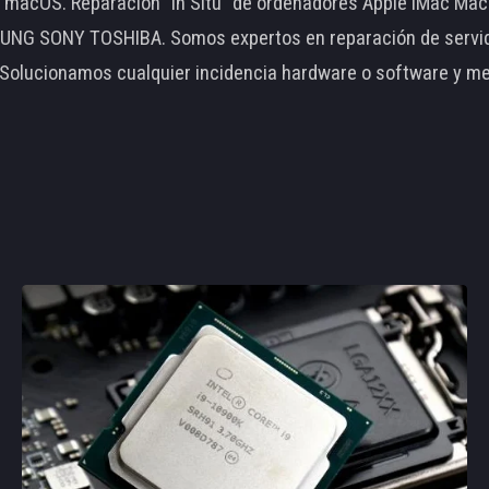
le macOS. Reparación "In Situ" de ordenadores Apple iMac 
 SONY TOSHIBA. Somos expertos en reparación de servidore
 Solucionamos cualquier incidencia hardware o software y m