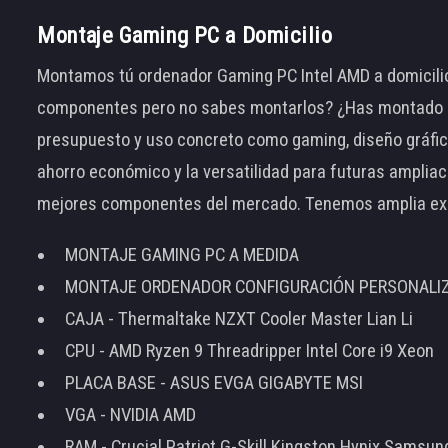
Montaje Gaming PC a Domicilio
Montamos tú ordenador Gaming PC Intel AMD a domicilio
componentes pero no sabes montarlos? ¿Has montado el
presupuesto y uso concreto como gaming, diseño gráfic
ahorro económico y la versatilidad para futuras amplia
mejores componentes del mercado. Tenemos amplia ex
MONTAJE GAMING PC A MEDIDA
MONTAJE ORDENADOR CONFIGURACIÓN PERSONALI
CAJA - Thermaltake NZXT Cooler Master Lian Li
CPU - AMD Ryzen 9 Threadripper Intel Core i9 Xeon
PLACA BASE - ASUS EVGA GIGABYTE MSI
VGA - NVIDIA AMD
RAM - Crucial Patriot G-Skill Kingston Hynix Samsu