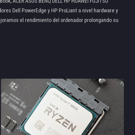
MacBook, ACER ASUS BENQ DELL HP HUAWEI FUJITSU
s Dell PowerEdge y HP ProLiant a nivel hardware y
ejoramos el rendimiento del ordenador prolongando su