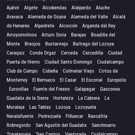
Ajalvir
Algete
Alcobendas
Alalpardo
Aluche
Aravaca
Alameda de Osuna
Alameda del Valle
Alcalá
de Henares
Alpedrete
Alcorcón
Arganda del Rey
Arroyomolinos
Arturo Soria
Barajas
Boadilla del
Monte
Braojos
Bustarviejo
Buitrago del Lozoya
Caraquiz
Conde Orgaz
Cerceda
Cercedilla
Ciudad
Puerta de Hierro
Ciudad Santo Domingo
Ciudalcampo
Club de Campo
Cobeña
Colmenar Viejo
Cotos de
Monterrey
El Berrueco
El Casar
El Escorial
Europolis
Eurovillas
Fuente del Fresno
Galapagar
Gascones
Guadalix de la Sierra
Hortaleza
La Cabrera
La
Moraleja
Las Tablas
Lozoya
Lozoyuela
Navalafuente
Pedrezuela
Piñuecar
Rascafría
Robregordo
San Agustín del Guadalix
Sanchinarro
Torrelaguna
Tres Cantos
Venturada
Ciudalcampo