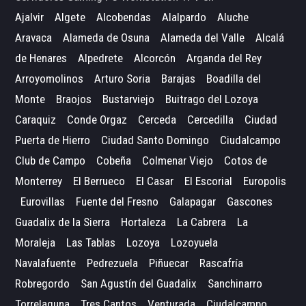
Ajalvir
Algete
Alcobendas
Alalpardo
Aluche
Aravaca
Alameda de Osuna
Alameda del Valle
Alcalá
de Henares
Alpedrete
Alcorcón
Arganda del Rey
Arroyomolinos
Arturo Soria
Barajas
Boadilla del
Monte
Braojos
Bustarviejo
Buitrago del Lozoya
Caraquiz
Conde Orgaz
Cerceda
Cercedilla
Ciudad
Puerta de Hierro
Ciudad Santo Domingo
Ciudalcampo
Club de Campo
Cobeña
Colmenar Viejo
Cotos de
Monterrey
El Berrueco
El Casar
El Escorial
Europolis
Eurovillas
Fuente del Fresno
Galapagar
Gascones
Guadalix de la Sierra
Hortaleza
La Cabrera
La
Moraleja
Las Tablas
Lozoya
Lozoyuela
Navalafuente
Pedrezuela
Piñuecar
Rascafría
Robregordo
San Agustín del Guadalix
Sanchinarro
Torrelaguna
Tres Cantos
Venturada
Ciudalcampo