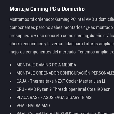
Montaje Gaming PC a Domicilio
Montamos tú ordenador Gaming PC Intel AMD a domicilio
componentes pero no sabes montarlos? ¿Has montado el
presupuesto y uso concreto como gaming, diseño gráfic
ahorro económico y la versatilidad para futuras amplia
mejores componentes del mercado. Tenemos amplia ex
MONTAJE GAMING PC A MEDIDA
MONTAJE ORDENADOR CONFIGURACIÓN PERSONALI
CAJA - Thermaltake NZXT Cooler Master Lian Li
CPU - AMD Ryzen 9 Threadripper Intel Core i9 Xeon
PLACA BASE - ASUS EVGA GIGABYTE MSI
VGA - NVIDIA AMD
RAM - Crucial Patriot G-Skill Kingston Hynix Samsu