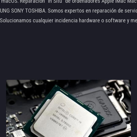
le macOS. Reparación "In Situ" de ordenadores Apple iMac 
 SONY TOSHIBA. Somos expertos en reparación de servidore
 Solucionamos cualquier incidencia hardware o software y m