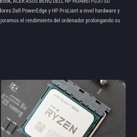
MacBook, ACER ASUS BENQ DELL HP HUAWEI FUJITSU
s Dell PowerEdge y HP ProLiant a nivel hardware y
ejoramos el rendimiento del ordenador prolongando su