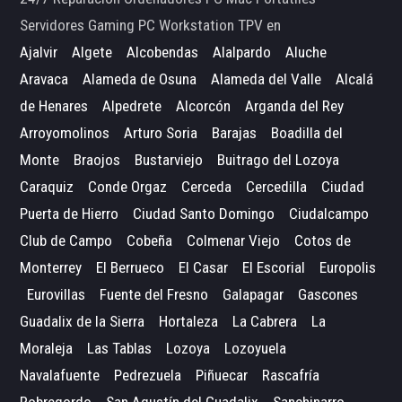
Servidores Gaming PC Workstation TPV en
Ajalvir
Algete
Alcobendas
Alalpardo
Aluche
Aravaca
Alameda de Osuna
Alameda del Valle
Alcalá
de Henares
Alpedrete
Alcorcón
Arganda del Rey
Arroyomolinos
Arturo Soria
Barajas
Boadilla del
Monte
Braojos
Bustarviejo
Buitrago del Lozoya
Caraquiz
Conde Orgaz
Cerceda
Cercedilla
Ciudad
Puerta de Hierro
Ciudad Santo Domingo
Ciudalcampo
Club de Campo
Cobeña
Colmenar Viejo
Cotos de
Monterrey
El Berrueco
El Casar
El Escorial
Europolis
Eurovillas
Fuente del Fresno
Galapagar
Gascones
Guadalix de la Sierra
Hortaleza
La Cabrera
La
Moraleja
Las Tablas
Lozoya
Lozoyuela
Navalafuente
Pedrezuela
Piñuecar
Rascafría