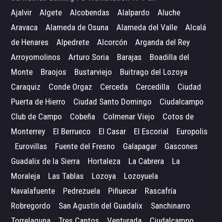
Ajalvir
Algete
Alcobendas
Alalpardo
Aluche
Aravaca
Alameda de Osuna
Alameda del Valle
Alcalá
de Henares
Alpedrete
Alcorcón
Arganda del Rey
Arroyomolinos
Arturo Soria
Barajas
Boadilla del
Monte
Braojos
Bustarviejo
Buitrago del Lozoya
Caraquiz
Conde Orgaz
Cerceda
Cercedilla
Ciudad
Puerta de Hierro
Ciudad Santo Domingo
Ciudalcampo
Club de Campo
Cobeña
Colmenar Viejo
Cotos de
Monterrey
El Berrueco
El Casar
El Escorial
Europolis
Eurovillas
Fuente del Fresno
Galapagar
Gascones
Guadalix de la Sierra
Hortaleza
La Cabrera
La
Moraleja
Las Tablas
Lozoya
Lozoyuela
Navalafuente
Pedrezuela
Piñuecar
Rascafría
Robregordo
San Agustín del Guadalix
Sanchinarro
Torrelaguna
Tres Cantos
Venturada
Ciudalcampo