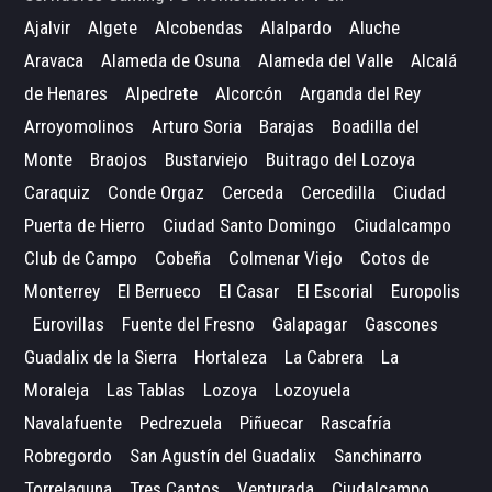
Ajalvir
Algete
Alcobendas
Alalpardo
Aluche
Aravaca
Alameda de Osuna
Alameda del Valle
Alcalá
de Henares
Alpedrete
Alcorcón
Arganda del Rey
Arroyomolinos
Arturo Soria
Barajas
Boadilla del
Monte
Braojos
Bustarviejo
Buitrago del Lozoya
Caraquiz
Conde Orgaz
Cerceda
Cercedilla
Ciudad
Puerta de Hierro
Ciudad Santo Domingo
Ciudalcampo
Club de Campo
Cobeña
Colmenar Viejo
Cotos de
Monterrey
El Berrueco
El Casar
El Escorial
Europolis
Eurovillas
Fuente del Fresno
Galapagar
Gascones
Guadalix de la Sierra
Hortaleza
La Cabrera
La
Moraleja
Las Tablas
Lozoya
Lozoyuela
Navalafuente
Pedrezuela
Piñuecar
Rascafría
Robregordo
San Agustín del Guadalix
Sanchinarro
Torrelaguna
Tres Cantos
Venturada
Ciudalcampo