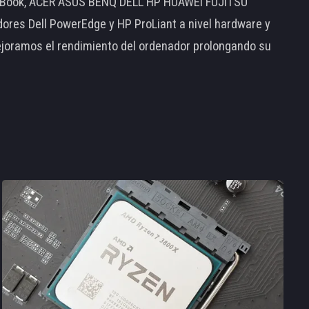
MacBook, ACER ASUS BENQ DELL HP HUAWEI FUJITSU
s Dell PowerEdge y HP ProLiant a nivel hardware y
ejoramos el rendimiento del ordenador prolongando su