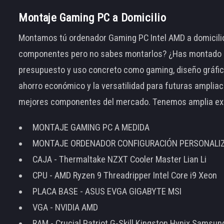
Montaje Gaming PC a Domicilio
Montamos tú ordenador Gaming PC Intel AMD a domicilio
componentes pero no sabes montarlos? ¿Has montado el
presupuesto y uso concreto como gaming, diseño gráfic
ahorro económico y la versatilidad para futuras amplia
mejores componentes del mercado. Tenemos amplia ex
MONTAJE GAMING PC A MEDIDA
MONTAJE ORDENADOR CONFIGURACIÓN PERSONALI
CAJA - Thermaltake NZXT Cooler Master Lian Li
CPU - AMD Ryzen 9 Threadripper Intel Core i9 Xeon
PLACA BASE - ASUS EVGA GIGABYTE MSI
VGA - NVIDIA AMD
RAM - Crucial Patriot G-Skill Kingston Hynix Samsu