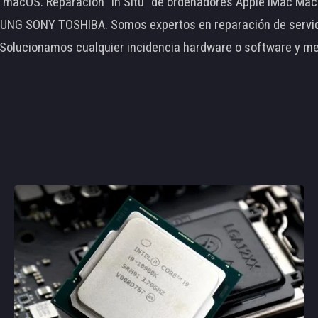
le macOS. Reparación "In Situ" de ordenadores Apple iMac 
 SONY TOSHIBA. Somos expertos en reparación de servidore
 Solucionamos cualquier incidencia hardware o software y m