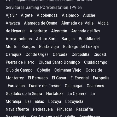
Servidores Gaming PC Workstation TPV en
Ajalvir
Algete
Alcobendas
Alalpardo
Aluche
Aravaca
Alameda de Osuna
Alameda del Valle
Alcalá
de Henares
Alpedrete
Alcorcón
Arganda del Rey
Arroyomolinos
Arturo Soria
Barajas
Boadilla del
Monte
Braojos
Bustarviejo
Buitrago del Lozoya
Caraquiz
Conde Orgaz
Cerceda
Cercedilla
Ciudad
Puerta de Hierro
Ciudad Santo Domingo
Ciudalcampo
Club de Campo
Cobeña
Colmenar Viejo
Cotos de
Monterrey
El Berrueco
El Casar
El Escorial
Europolis
Eurovillas
Fuente del Fresno
Galapagar
Gascones
Guadalix de la Sierra
Hortaleza
La Cabrera
La
Moraleja
Las Tablas
Lozoya
Lozoyuela
Navalafuente
Pedrezuela
Piñuecar
Rascafría