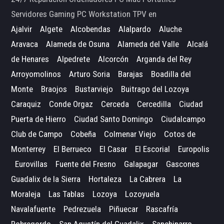
Servidores Gaming PC Workstation TPV en
Ajalvir
Algete
Alcobendas
Alalpardo
Aluche
Aravaca
Alameda de Osuna
Alameda del Valle
Alcalá
de Henares
Alpedrete
Alcorcón
Arganda del Rey
Arroyomolinos
Arturo Soria
Barajas
Boadilla del
Monte
Braojos
Bustarviejo
Buitrago del Lozoya
Caraquiz
Conde Orgaz
Cerceda
Cercedilla
Ciudad
Puerta de Hierro
Ciudad Santo Domingo
Ciudalcampo
Club de Campo
Cobeña
Colmenar Viejo
Cotos de
Monterrey
El Berrueco
El Casar
El Escorial
Europolis
Eurovillas
Fuente del Fresno
Galapagar
Gascones
Guadalix de la Sierra
Hortaleza
La Cabrera
La
Moraleja
Las Tablas
Lozoya
Lozoyuela
Navalafuente
Pedrezuela
Piñuecar
Rascafría