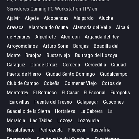
Servidores Gaming PC Workstation TPV en
Ajalvir
Algete
Alcobendas
Alalpardo
Aluche
Aravaca
Alameda de Osuna
Alameda del Valle
Alcalá
de Henares
Alpedrete
Alcorcón
Arganda del Rey
Arroyomolinos
Arturo Soria
Barajas
Boadilla del
Monte
Braojos
Bustarviejo
Buitrago del Lozoya
Caraquiz
Conde Orgaz
Cerceda
Cercedilla
Ciudad
Puerta de Hierro
Ciudad Santo Domingo
Ciudalcampo
Club de Campo
Cobeña
Colmenar Viejo
Cotos de
Monterrey
El Berrueco
El Casar
El Escorial
Europolis
Eurovillas
Fuente del Fresno
Galapagar
Gascones
Guadalix de la Sierra
Hortaleza
La Cabrera
La
Moraleja
Las Tablas
Lozoya
Lozoyuela
Navalafuente
Pedrezuela
Piñuecar
Rascafría