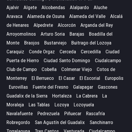
Ajalvir
Algete
Alcobendas
Alalpardo
Aluche
Aravaca
Alameda de Osuna
Alameda del Valle
Alcalá
de Henares
Alpedrete
Alcorcón
Arganda del Rey
Arroyomolinos
Arturo Soria
Barajas
Boadilla del
Monte
Braojos
Bustarviejo
Buitrago del Lozoya
Caraquiz
Conde Orgaz
Cerceda
Cercedilla
Ciudad
Puerta de Hierro
Ciudad Santo Domingo
Ciudalcampo
Club de Campo
Cobeña
Colmenar Viejo
Cotos de
Monterrey
El Berrueco
El Casar
El Escorial
Europolis
Eurovillas
Fuente del Fresno
Galapagar
Gascones
Guadalix de la Sierra
Hortaleza
La Cabrera
La
Moraleja
Las Tablas
Lozoya
Lozoyuela
Navalafuente
Pedrezuela
Piñuecar
Rascafría
Robregordo
San Agustín del Guadalix
Sanchinarro
Torrelaguna
Tres Cantos
Venturada
Ciudalcampo