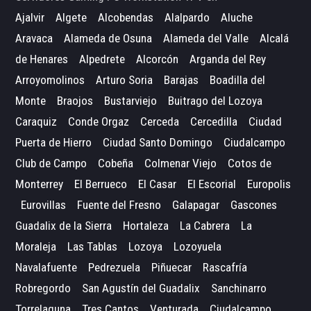
Ajalvir
Algete
Alcobendas
Alalpardo
Aluche
Aravaca
Alameda de Osuna
Alameda del Valle
Alcalá
de Henares
Alpedrete
Alcorcón
Arganda del Rey
Arroyomolinos
Arturo Soria
Barajas
Boadilla del
Monte
Braojos
Bustarviejo
Buitrago del Lozoya
Caraquiz
Conde Orgaz
Cerceda
Cercedilla
Ciudad
Puerta de Hierro
Ciudad Santo Domingo
Ciudalcampo
Club de Campo
Cobeña
Colmenar Viejo
Cotos de
Monterrey
El Berrueco
El Casar
El Escorial
Europolis
Eurovillas
Fuente del Fresno
Galapagar
Gascones
Guadalix de la Sierra
Hortaleza
La Cabrera
La
Moraleja
Las Tablas
Lozoya
Lozoyuela
Navalafuente
Pedrezuela
Piñuecar
Rascafría
Robregordo
San Agustín del Guadalix
Sanchinarro
Torrelaguna
Tres Cantos
Venturada
Ciudalcampo