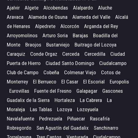
Ajalvir
Algete
Alcobendas
Alalpardo
Aluche
Aravaca
Alameda de Osuna
Alameda del Valle
Alcalá
de Henares
Alpedrete
Alcorcón
Arganda del Rey
Arroyomolinos
Arturo Soria
Barajas
Boadilla del
Monte
Braojos
Bustarviejo
Buitrago del Lozoya
Caraquiz
Conde Orgaz
Cerceda
Cercedilla
Ciudad
Puerta de Hierro
Ciudad Santo Domingo
Ciudalcampo
Club de Campo
Cobeña
Colmenar Viejo
Cotos de
Monterrey
El Berrueco
El Casar
El Escorial
Europolis
Eurovillas
Fuente del Fresno
Galapagar
Gascones
Guadalix de la Sierra
Hortaleza
La Cabrera
La
Moraleja
Las Tablas
Lozoya
Lozoyuela
Navalafuente
Pedrezuela
Piñuecar
Rascafría
Robregordo
San Agustín del Guadalix
Sanchinarro
Torrelaguna
Tres Cantos
Venturada
Ciudalcampo