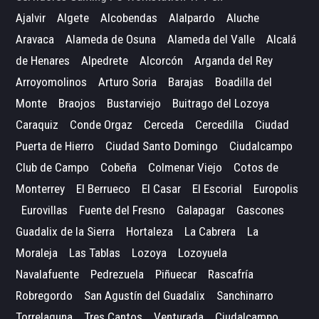
Ajalvir
Algete
Alcobendas
Alalpardo
Aluche
Aravaca
Alameda de Osuna
Alameda del Valle
Alcalá
de Henares
Alpedrete
Alcorcón
Arganda del Rey
Arroyomolinos
Arturo Soria
Barajas
Boadilla del
Monte
Braojos
Bustarviejo
Buitrago del Lozoya
Caraquiz
Conde Orgaz
Cerceda
Cercedilla
Ciudad
Puerta de Hierro
Ciudad Santo Domingo
Ciudalcampo
Club de Campo
Cobeña
Colmenar Viejo
Cotos de
Monterrey
El Berrueco
El Casar
El Escorial
Europolis
Eurovillas
Fuente del Fresno
Galapagar
Gascones
Guadalix de la Sierra
Hortaleza
La Cabrera
La
Moraleja
Las Tablas
Lozoya
Lozoyuela
Navalafuente
Pedrezuela
Piñuecar
Rascafría
Robregordo
San Agustín del Guadalix
Sanchinarro
Torrelaguna
Tres Cantos
Venturada
Ciudalcampo