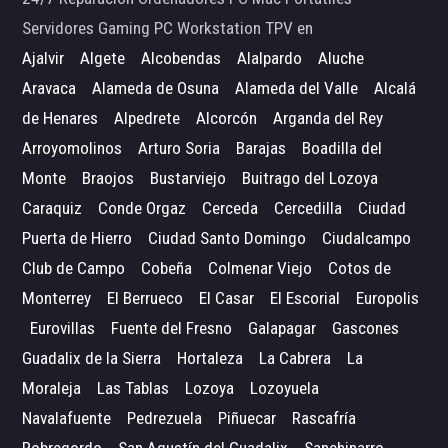
Servidores Gaming PC Workstation TPV en
Ajalvir
Algete
Alcobendas
Alalpardo
Aluche
Aravaca
Alameda de Osuna
Alameda del Valle
Alcalá
de Henares
Alpedrete
Alcorcón
Arganda del Rey
Arroyomolinos
Arturo Soria
Barajas
Boadilla del
Monte
Braojos
Bustarviejo
Buitrago del Lozoya
Caraquiz
Conde Orgaz
Cerceda
Cercedilla
Ciudad
Puerta de Hierro
Ciudad Santo Domingo
Ciudalcampo
Club de Campo
Cobeña
Colmenar Viejo
Cotos de
Monterrey
El Berrueco
El Casar
El Escorial
Europolis
Eurovillas
Fuente del Fresno
Galapagar
Gascones
Guadalix de la Sierra
Hortaleza
La Cabrera
La
Moraleja
Las Tablas
Lozoya
Lozoyuela
Navalafuente
Pedrezuela
Piñuecar
Rascafría