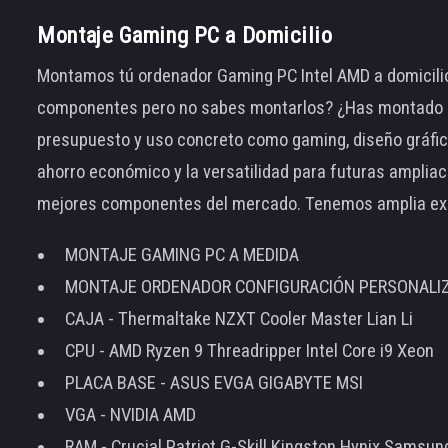
Montaje Gaming PC a Domicilio
Montamos tú ordenador Gaming PC Intel AMD a domicilio
componentes pero no sabes montarlos? ¿Has montado el
presupuesto y uso concreto como gaming, diseño gráfic
ahorro económico y la versatilidad para futuras amplia
mejores componentes del mercado. Tenemos amplia ex
MONTAJE GAMING PC A MEDIDA
MONTAJE ORDENADOR CONFIGURACIÓN PERSONALI
CAJA - Thermaltake NZXT Cooler Master Lian Li
CPU - AMD Ryzen 9 Threadripper Intel Core i9 Xeon
PLACA BASE - ASUS EVGA GIGABYTE MSI
VGA - NVIDIA AMD
RAM - Crucial Patriot G-Skill Kingston Hynix Samsu