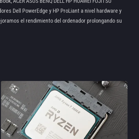
MacBook, ACER ASUS BENQ DELL HP HUAWEI FUJITSU
s Dell PowerEdge y HP ProLiant a nivel hardware y
ejoramos el rendimiento del ordenador prolongando su