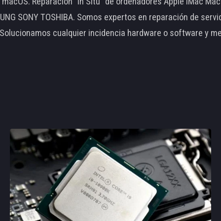
le macOS. Reparación "In Situ" de ordenadores Apple iMac 
 SONY TOSHIBA. Somos expertos en reparación de servidore
 Solucionamos cualquier incidencia hardware o software y m