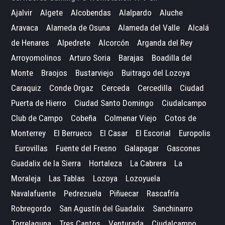
Ajalvir
Algete
Alcobendas
Alalpardo
Aluche
Aravaca
Alameda de Osuna
Alameda del Valle
Alcalá
de Henares
Alpedrete
Alcorcón
Arganda del Rey
Arroyomolinos
Arturo Soria
Barajas
Boadilla del
Monte
Braojos
Bustarviejo
Buitrago del Lozoya
Caraquiz
Conde Orgaz
Cerceda
Cercedilla
Ciudad
Puerta de Hierro
Ciudad Santo Domingo
Ciudalcampo
Club de Campo
Cobeña
Colmenar Viejo
Cotos de
Monterrey
El Berrueco
El Casar
El Escorial
Europolis
Eurovillas
Fuente del Fresno
Galapagar
Gascones
Guadalix de la Sierra
Hortaleza
La Cabrera
La
Moraleja
Las Tablas
Lozoya
Lozoyuela
Navalafuente
Pedrezuela
Piñuecar
Rascafría
Robregordo
San Agustín del Guadalix
Sanchinarro
Torrelaguna
Tres Cantos
Venturada
Ciudalcampo