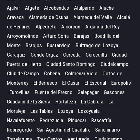
Ajalvir
Algete
Alcobendas
Alalpardo
Aluche
Aravaca
Alameda de Osuna
Alameda del Valle
Alcalá
de Henares
Alpedrete
Alcorcón
Arganda del Rey
Arroyomolinos
Arturo Soria
Barajas
Boadilla del
Monte
Braojos
Bustarviejo
Buitrago del Lozoya
Caraquiz
Conde Orgaz
Cerceda
Cercedilla
Ciudad
Puerta de Hierro
Ciudad Santo Domingo
Ciudalcampo
Club de Campo
Cobeña
Colmenar Viejo
Cotos de
Monterrey
El Berrueco
El Casar
El Escorial
Europolis
Eurovillas
Fuente del Fresno
Galapagar
Gascones
Guadalix de la Sierra
Hortaleza
La Cabrera
La
Moraleja
Las Tablas
Lozoya
Lozoyuela
Navalafuente
Pedrezuela
Piñuecar
Rascafría
Robregordo
San Agustín del Guadalix
Sanchinarro
Torrelaguna
Tres Cantos
Venturada
Ciudalcampo