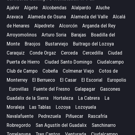
Ajalvir
Algete
Alcobendas
Alalpardo
Aluche
Aravaca
Alameda de Osuna
Alameda del Valle
Alcalá
de Henares
Alpedrete
Alcorcón
Arganda del Rey
Arroyomolinos
Arturo Soria
Barajas
Boadilla del
Monte
Braojos
Bustarviejo
Buitrago del Lozoya
Caraquiz
Conde Orgaz
Cerceda
Cercedilla
Ciudad
Puerta de Hierro
Ciudad Santo Domingo
Ciudalcampo
Club de Campo
Cobeña
Colmenar Viejo
Cotos de
Monterrey
El Berrueco
El Casar
El Escorial
Europolis
Eurovillas
Fuente del Fresno
Galapagar
Gascones
Guadalix de la Sierra
Hortaleza
La Cabrera
La
Moraleja
Las Tablas
Lozoya
Lozoyuela
Navalafuente
Pedrezuela
Piñuecar
Rascafría
Robregordo
San Agustín del Guadalix
Sanchinarro
Torrelaguna
Tres Cantos
Venturada
Ciudalcampo